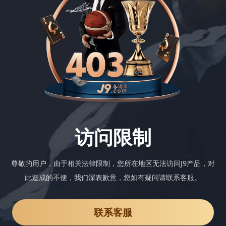
访问限制
尊敬的用户，由于相关法律限制，您所在地区无法访问J9产品，对
此造成的不便，我们深表歉意，您如有疑问请联系客服。
联系客服